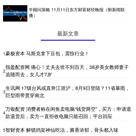
牛顾问策略 11月11日东方财富财经晚报（附新闻联
播）
最新文章
豪极资本 马斯克拿下豆包，震惊行业！
1
指盈配资网 痛心！丈夫去世不到百天，38岁美女教师妻子
2
追随而去，女儿才7岁
生讯网 17级台风或直奔江浙沪，8月9日登陆？11省暴雨，
3
巨型雨带贯穿南北
万银配资 消费者称在闲鱼卖电脑“钱货两空”，买方：申请退
4
款退货后，卖方一直拒收电脑只能召回；平台回应
智财资本 解锁鸡架神仙吃法，酱香浓郁，骨头都入味
5