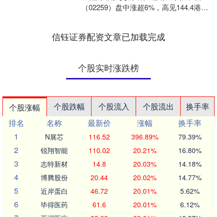
（02259）盘中涨超6%，高见144.4港
元，较招股价71.59港元已实现翻倍。....
信钰证券配资文章已加载完成
个股实时涨跌榜
个股跌幅
个股流入
个股流出
换手率
个股涨幅
排名
名称
最新价
涨幅
换手率
1
N展芯
116.52
396.89%
79.39%
2
锐翔智能
110.02
20.21%
16.80%
3
志特新材
14.8
20.03%
14.18%
4
博腾股份
20.44
20.02%
14.77%
5
近岸蛋白
46.72
20.01%
5.62%
6
毕得医药
61.6
20.01%
6.12%