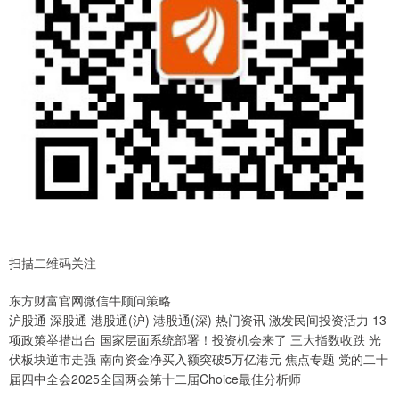
扫描二维码关注
东方财富官网微信牛顾问策略
沪股通 深股通 港股通(沪) 港股通(深) 热门资讯 激发民间投资活力 13
项政策举措出台 国家层面系统部署！投资机会来了 三大指数收跌 光
伏板块逆市走强 南向资金净买入额突破5万亿港元 焦点专题 党的二十
届四中全会2025全国两会第十二届Choice最佳分析师