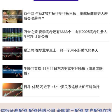
益牛网 年薪275万招行副行长王颖，掌舵招商信诺人寿
后会涨薪吗？
万全之策 夏季高考还有6663个！山东2025高考注册入
学招生计划公布
星迈网 在华北平原上，熬一个用不起暖气的冬天
牛顾问策略 11月11日东方财富财经晚报（附新闻联
播）
日斗-优配 习近平：让中美关系这艘大船平稳前行
信钰证券配资
配资炒股公司
全国前三配资
散户配资在线