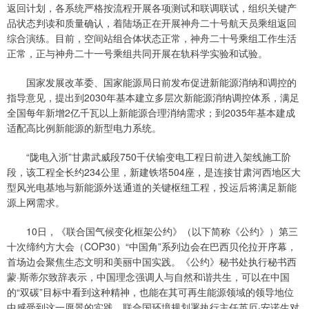
返回计划，各系统严格按流程开展各项测试和联调联试，组织关键产
品状态判读和质量确认，着陆场正在开展神舟二十号航天员乘组返回
综合演练。目前，空间站组合体状态正常，神舟二十号乘组工作生活
正常，正与神舟二十一号乘组共同开展在轨科学实验和试验。
国家发展改革委、国家能源局日前发布促进新能源消纳和调控的
指导意见，提出到2030年基本建立多层次新能源消纳调控体系，满足
全国每年新增2亿千瓦以上新能源合理消纳需求；到2035年基本建成
适配高比例新能源的新型电力系统。
“陇电入浙”甘肃武威段750千伏输变电工程日前进入架线施工阶
段，该工程全长约234公里，新建铁塔504座，是连接甘肃河西地区大
型风光电基地与新能源外送通道的关键枢纽工程，投运后将满足新能
源上网需求。
10日，《联合国气候变化框架公约》（以下简称《公约》）第三
十次缔约方大会（COP30）“中国角”系列边会在巴西贝伦拉开序幕，
首场边会聚焦生态文明和美丽中国实践。《公约》秘书处执行秘书西
蒙·斯蒂尔致辞表示，中国理念强调人与自然和谐共生，可以在中国
的“双碳”目标中看到这种精神，也能在其可再生能源领域的领导地位
中感受到这一愿景的实践。联合国环境规划署执行主任英厄·安诺生对