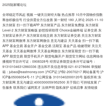
2025陆家嘴论坛
全球稳定币风起 视频 一键关注财经大咖 热点推荐 10月中国物价指数
释放积极信号 行业供需全方位改善 第一财经 180 人评论 2025-11-10
东方财富 扫一扫下载APP 东方财富产品 东方财富免费版 东方财富
Level-2 东方财富策略版 妙想投研助理 Choice金融终端 证券交易 东
方财富证券开户 东方财富在线交易 东方财富证券交易 关注东方财富
东方财富网微博 东方财富网微信 意见与建议 天天基金 扫一扫下载
APP 基金交易 基金开户 基金交易 活期宝 基金产品 稳健理财 关注天
天基金 天天基金网微博 天天基金网微信 东方财富期货 扫一扫下载
APP 期货交易 期货手机开户 期货电脑开户 期货官方网站 信息网络传
播视听节目许可证：0908328号 经营证券期货业务许可证编号：
913101046312860336 违法和不良信息举报:021-61278686 举报邮
箱：jubao@eastmoney.com 沪ICP证:沪B2-20070217 网站备案号:沪
ICP备05006054号-11 沪公网安备 31010402000120号 版权所有:东
方财富网 意见与建议:4000300059/952500 关于我们 可持续发展 广
告服务 联系我们 诚聘英才 法律声明 隐私保护 征稿启事 友情链接