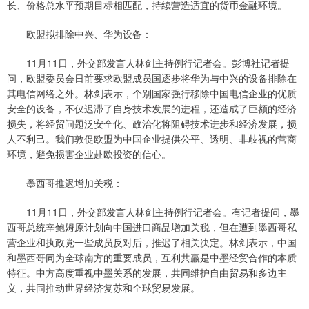
长、价格总水平预期目标相匹配，持续营造适宜的货币金融环境。
欧盟拟排除中兴、华为设备：
11月11日，外交部发言人林剑主持例行记者会。彭博社记者提
问，欧盟委员会日前要求欧盟成员国逐步将华为与中兴的设备排除在
其电信网络之外。林剑表示，个别国家强行移除中国电信企业的优质
安全的设备，不仅迟滞了自身技术发展的进程，还造成了巨额的经济
损失，将经贸问题泛安全化、政治化将阻碍技术进步和经济发展，损
人不利己。我们敦促欧盟为中国企业提供公平、透明、非歧视的营商
环境，避免损害企业赴欧投资的信心。
墨西哥推迟增加关税：
11月11日，外交部发言人林剑主持例行记者会。有记者提问，墨
西哥总统辛鲍姆原计划向中国进口商品增加关税，但在遭到墨西哥私
营企业和执政党一些成员反对后，推迟了相关决定。林剑表示，中国
和墨西哥同为全球南方的重要成员，互利共赢是中墨经贸合作的本质
特征。中方高度重视中墨关系的发展，共同维护自由贸易和多边主
义，共同推动世界经济复苏和全球贸易发展。