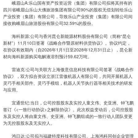
峨眉山A:乐山国有资产投资运营（集团）有限公司拟将其持有的
四川省峨眉山乐山大佛旅游集团有限公司90%的股权无偿划转给乐山
产业投资（集团）有限公司，导致乐山产业投资（集团）有限公司间
接收购峨眉山旅游股份有限公司32.59%的股份。
海科新源:公司与香河昆仑新能源材料股份有限公司（简称“昆仑
新材”）11月10日签署《战略合作暨原材料供货协议》。协议约定，
在协议有效期内（自2026年1月1日至2028年12月31日止），昆仑新
材向海科新源购买电解液溶剂预计59.62万吨。
雷迪克:公司与关联方上海傲意信息科技有限公司签署《战略合作
协议》，双方拟合资设立浙江雷傲机器人有限公司，共同开展机器人
灵巧手相关部件、灵巧手模组，机器人关节执行器等相关技术的研发
与应用。
宜通世纪:当日，公司控股股东及实控人童文伟、史亚洲、钟飞鹏
签订《<一致行动协议>之解除协议》。此次权益变动后，公司控股股
东及实控人将由童文伟、史亚洲、钟飞鹏组成的一致行动人团队变更
为无控股股东及无实控人。
鸿日达:公司拟与福建特度科技有限公司、上海鸿科同创企业管理