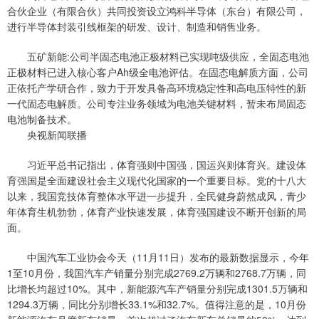
合伙企业（有限合伙）共同投资设立鸿科半导体（东台）有限公司，
进行半导体封装引线框架的研发、设计、制造和销售业务。
五矿新能:公司半固态电池正极材料已实现吨级供应，全固态电池
正极材料已进入核心客户Ah级全电池评估。在固态电解质方面，公司
正依托产学研合作，致力于开发具备高环境稳定性和高电压特性的新
一代固态电解质。公司专注业务领域为电池关键材料，暂未布局固态
电池制备技术。
央视新闻联播
习近平总书记指出，体育强则中国强，国运兴则体育兴。建设体
育强国是全面建设社会主义现代化国家的一个重要目标。党的十八大
以来，我国竞技体育整体水平进一步提升，全民健身蔚然成风，青少
年体育生机勃勃，体育产业快速发展，体育强国建设不断开创新的局
面。
中国汽车工业协会今天（11月11日）发布的最新数据显示，今年
1至10月份，我国汽车产销量分别完成2769.2万辆和2768.7万辆，同
比增长均超过10%。其中，新能源汽车产销量分别完成1301.5万辆和
1294.3万辆，同比分别增长33.1%和32.7%。值得注意的是，10月份