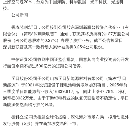
上涨空间逾20%，分别为中国海防、科华数据、光库科技、光迅科
技。
公司新闻
香农芯创:近日，公司接到公司股东深圳新联普投资合伙企业（有
限合伙）（简称“深圳新联普”）通知，获悉其将所持有的127万股公司
股份（占公司总股本的0.27%）办理了质押业务。截至公告披露日，
深圳新联普及其一致行动人累计被质押3.25%公司股份。
中信证券:公司收到中国证监会批复，同意其向专业投资者公开发
行面值余额不超过500亿元的短期公司债券。
孚日股份:公司子公司山东孚日新能源材料有限公司（简称“孚日
新能源”）于2021年投资建设了锂电池电解液添加剂项目，2025年前
三季度孚日新能源营业收入16839.81万元，同比上涨47.78%；净利
润亏损3032万元。由于下游锂电行业的恢复仍面临着不确定性，孚日
新能源仍然面临亏损的风险。
德科立:公司为推进全球化战略，深化海外市场布局，拟启动境外
发行股份（S股）并在新加坡交易所上市。