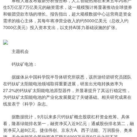
摩根大通发布最新分析报告称，人工智能热潮在未来五年内将产
生5万亿至7万亿美元的融资需求，这一规模预计将显著推动全球债券
和银团贷款市场的增长。报告指出，超大规模数据中心运营商是资金
需求的核心主体，其每年将净营业收入的约5000亿美元（总收入约
7000亿美元）投入资本支出，以支持AI算力基础设施的扩张。
主题机会
钙钛矿电池：
据媒体从中国科学院半导体研究所获悉，该所游经碧研究员团队
在钙钛矿太阳能电池领域取得重要进展，研发出光电转换效率为
27.2%的钙钛矿太阳能电池原型器件，并显著提升了其运行稳定性，
为钙钛矿太阳能电池的产业化发展奠定了关键基础。相关研究成果在
线发表于《科学》杂志。
据数据统计，9月以来多只钙钛矿概念股获杠杆资金抢筹。具体
看，隆基绿能排名第一，融资净买入近9亿元；通威股份排名第二，融
资净买入超8亿元。捷佳伟创、京东方A、西子洁能、万润股份、奥来
德、天合光能等个股融资净买额在6000万元至6亿元之间不等。