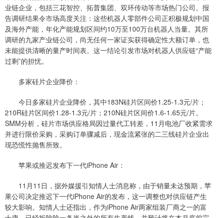
业链企业，包括三花智控、拓普集团、双环传动等市场热门公司。报
告调研结果令市场高度关注：这些机器人零部件公司正积极规划中国
及海外产能，年化产能规划区间约10万至100万台机器人当量。其所
调研的九家产业链公司，尚无任何一家证实获得确定性大额订单，也
未能提供清晰的量产时间表。这一结论引发市场对机器人供应链“产能
过剩”的担忧。
多家硅片企业降价：
今日多家硅片企业降价，其中183N硅片区间价1.25-1.3元/片；
210R硅片区间价1.28-1.3元/片；210N硅片区间价1.6-1.65元/片。
SMM分析，硅片市场供应格局因过量代工转差，11月电池厂收紧需求
并进行限价采购，采购订单骤减后，现金流紧张的二三线硅片企业出
现恐慌性抛售所致。
苹果或推迟发布下一代iPhone Air：
11月11日，据外媒援引知情人士消息称，由于销量未达预期，苹
果公司决定推迟下一代iPhone Air的发布，这一调整也对供应链产生
较大影响。知情人士还指出，作为iPhone Air两家组装厂商之一的富
士康，已经拆除除一条半之外的所有生产线，并预计将在本月底前完