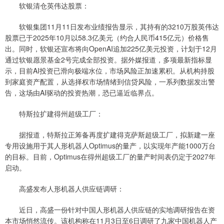
软银清仓英伟达股票：
软银集团11月11日发布业绩报告显示，其持有的3210万股英伟达
股票已于2025年10月以58.3亿美元（约合人民币415亿元）价格售
出。同时，软银还宣布将向OpenAI追加225亿美元投资，计划于12月
通过软银愿景基金2号完成全部投资。据外媒报道，多项最新指标显
示，目前AI投资已滑向极端水位，市场风险正加速累积。从机构持股
到家庭资产配置，从选择权市场情绪到信贷风险，一系列数据发出警
告，这场由AI驱动的投资热潮，恐已逼近临界点。
特斯拉扩建得州超级工厂：
据报道，特斯拉正筹备再度扩建得克萨斯超级工厂，拟新建一座
专用设施用于其人形机器人Optimus的量产，以实现年产能1000万台
的目标。目前，Optimus在得州超级工厂的量产时间表仍定于2027年
启动。
高盛发布人形机器人供应链调研：
近日，高盛一份针对中国人形机器人供应链的实地调研报告在资
本市场悄然流传。该机构称在11月3日至6日调研了九家中国机器人产