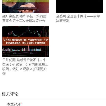
融可赢配资 泰和科技：第四届
金盛网 全运会丨网球——男单
董事会第十二次会议决议公告
决赛赛况
日斗优配 娃感冒后咳不停？中
益医学研究院：6 岁内别乱喂止
咳药，做好 2 观察 3 护理更关
键
相关评论
本文评分
*