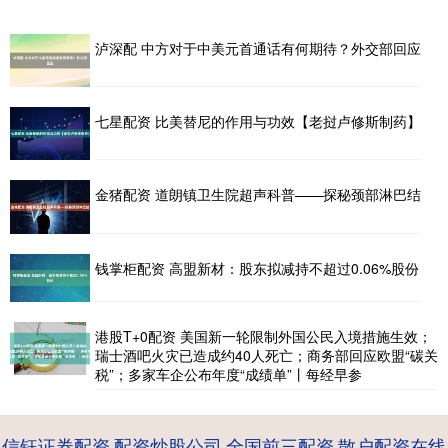
泸深配 中方对于中美元首通话有何期待？外交部回应
七星配资 比美替尼的作用与功效【老挝卢修斯制药】
金猪配资 道朗镇卫生院超声科普——探秘颈部淋巴结
钱掌柜配资 高盟新材：股东拟减持不超过0.06%股份
港股T+0配资 美国新一轮限制外国公民入境措施生效；
瑞士酒吧火灾已造成约40人死亡；商务部回应欧盟“碳关
税”；多家车企公布年度“成绩单”丨每经早参
信钰证券配资
配资炒股公司
全国前三配资
散户配资在线