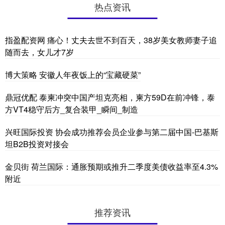
热点资讯
指盈配资网 痛心！丈夫去世不到百天，38岁美女教师妻子追
随而去，女儿才7岁
博大策略 安徽人年夜饭上的“宝藏硬菜”
鼎冠优配 泰柬冲突中国产坦克亮相，柬方59D在前冲锋，泰
方VT4稳守后方_复合装甲_瞬间_制造
兴旺国际投资 协会成功推荐会员企业参与第二届中国-巴基斯
坦B2B投资对接会
金贝街 荷兰国际：通胀预期或推升二季度美债收益率至4.3%
附近
推荐资讯