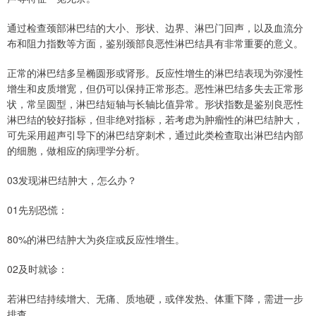
通过检查颈部淋巴结的大小、形状、边界、淋巴门回声，以及血流分
布和阻力指数等方面，鉴别颈部良恶性淋巴结具有非常重要的意义。
正常的淋巴结多呈椭圆形或肾形。反应性增生的淋巴结表现为弥漫性
增生和皮质增宽，但仍可以保持正常形态。恶性淋巴结多失去正常形
状，常呈圆型，淋巴结短轴与长轴比值异常。形状指数是鉴别良恶性
淋巴结的较好指标，但非绝对指标，若考虑为肿瘤性的淋巴结肿大，
可先采用超声引导下的淋巴结穿刺术，通过此类检查取出淋巴结内部
的细胞，做相应的病理学分析。
03发现淋巴结肿大，怎么办？
01先别恐慌：
80%的淋巴结肿大为炎症或反应性增生。
02及时就诊：
若淋巴结持续增大、无痛、质地硬，或伴发热、体重下降，需进一步
排查。