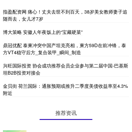
指盈配资网 痛心！丈夫去世不到百天，38岁美女教师妻子追
随而去，女儿才7岁
博大策略 安徽人年夜饭上的“宝藏硬菜”
鼎冠优配 泰柬冲突中国产坦克亮相，柬方59D在前冲锋，泰
方VT4稳守后方_复合装甲_瞬间_制造
兴旺国际投资 协会成功推荐会员企业参与第二届中国-巴基斯
坦B2B投资对接会
金贝街 荷兰国际：通胀预期或推升二季度美债收益率至4.3%
附近
推荐资讯