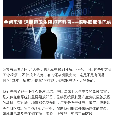
经常有患者会问：“大夫，我无意中摸到耳后、脖子、下巴这些地方长
了‘小疙瘩’，不仅按上去疼，有的还会慢慢变大，这是不是有问题
啊？” 其实，这些“小疙瘩”很可能是颈部淋巴结肿大导致的。
我们先来了解一下什么是淋巴结。淋巴结属于人体重要的免疫器官，
是人体免疫系统的重要组成部分，是接受抗原刺激产生免疫应答反应
的场所，有过滤、增殖和免疫作用，广泛分布于颈部、腋窝、腹股沟
等全身区域。它们像“哨兵”一样， 帮助我们抵御外来病原体的侵袭。
颈部淋巴常见于下颌下腺、腮腺、上颈部、颈后三角区域。