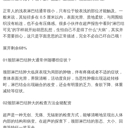
正常人的浅表淋巴结通常很小，只有位于较表浅的部位才能触及。一
般来说，其短径多在 0.5 厘米以内，表面光滑、质地柔软，与周围组
织没有粘连，也不会有压痛感。很多小伙伴在超声报告中看到“淋巴结
可见”的字样就开始胡思乱想，生怕自己不是得了什么“大病”，其实并
不需要担心，这只是字面意思的正常描述，完全不必自己吓自己哦！
展开剩余68%
01颈部淋巴结肿大通常伴随哪些症状？
颈部淋巴结肿大临床表现为局部的肿物，伴有疼痛或者不适的症状，
查体表面光滑，界限清晰，活动度良好，当恶性肿瘤出现远处转移
时，淋巴结会出现融合的改变，还会有明显的乏力、食欲下降、体重
减轻等症状。
02颈部淋巴结肿大的检查方法金猪配资
超声是一种无创、无痛、无辐射的检查方式，能够清晰地呈现出人体
内部的结构和病变。在超声的探查下，颈部淋巴结的形态、大小、回
声等特征一览无余。