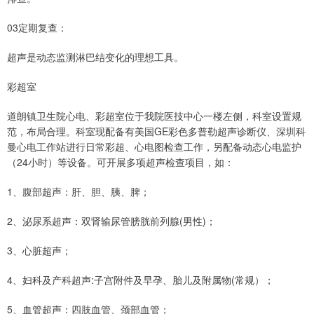
03定期复查：
超声是动态监测淋巴结变化的理想工具。
彩超室
道朗镇卫生院心电、彩超室位于我院医技中心一楼左侧，科室设置规
范，布局合理。科室现配备有美国GE彩色多普勒超声诊断仪、深圳科
曼心电工作站进行日常彩超、心电图检查工作，另配备动态心电监护
（24小时）等设备。可开展多项超声检查项目，如：
1、腹部超声：肝、胆、胰、脾；
2、泌尿系超声：双肾输尿管膀胱前列腺(男性)；
3、心脏超声；
4、妇科及产科超声:子宫附件及早孕、胎儿及附属物(常规）；
5、血管超声：四肢血管、颈部血管；