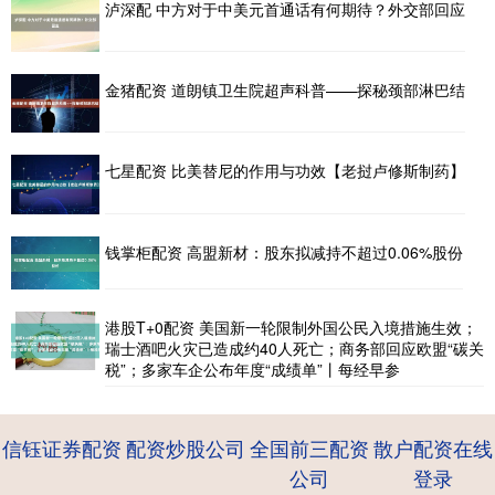
泸深配 中方对于中美元首通话有何期待？外交部回应
金猪配资 道朗镇卫生院超声科普——探秘颈部淋巴结
七星配资 比美替尼的作用与功效【老挝卢修斯制药】
钱掌柜配资 高盟新材：股东拟减持不超过0.06%股份
港股T+0配资 美国新一轮限制外国公民入境措施生效；
瑞士酒吧火灾已造成约40人死亡；商务部回应欧盟“碳关
税”；多家车企公布年度“成绩单”丨每经早参
信钰证券配资
配资炒股公司
全国前三配资
散户配资在线
公司
登录