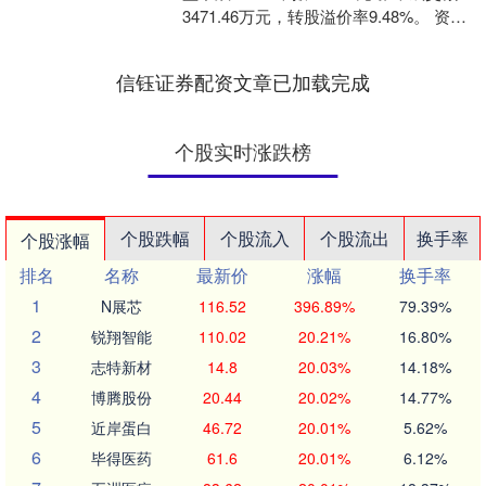
3471.46万元，转股溢价率9.48%。 资料
显示，好客转债信用级别为“A....
信钰证券配资文章已加载完成
个股实时涨跌榜
个股跌幅
个股流入
个股流出
换手率
个股涨幅
排名
名称
最新价
涨幅
换手率
1
N展芯
116.52
396.89%
79.39%
2
锐翔智能
110.02
20.21%
16.80%
3
志特新材
14.8
20.03%
14.18%
4
博腾股份
20.44
20.02%
14.77%
5
近岸蛋白
46.72
20.01%
5.62%
6
毕得医药
61.6
20.01%
6.12%