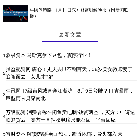
牛顾问策略 11月11日东方财富财经晚报（附新闻联
播）
最新文章
豪极资本 马斯克拿下豆包，震惊行业！
1
指盈配资网 痛心！丈夫去世不到百天，38岁美女教师妻子
2
追随而去，女儿才7岁
生讯网 17级台风或直奔江浙沪，8月9日登陆？11省暴雨，
3
巨型雨带贯穿南北
万银配资 消费者称在闲鱼卖电脑“钱货两空”，买方：申请退
4
款退货后，卖方一直拒收电脑只能召回；平台回应
智财资本 解锁鸡架神仙吃法，酱香浓郁，骨头都入味
5