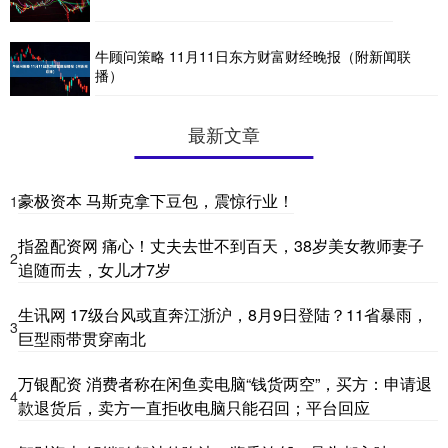
牛顾问策略 11月11日东方财富财经晚报（附新闻联
播）
最新文章
豪极资本 马斯克拿下豆包，震惊行业！
1
指盈配资网 痛心！丈夫去世不到百天，38岁美女教师妻子
2
追随而去，女儿才7岁
生讯网 17级台风或直奔江浙沪，8月9日登陆？11省暴雨，
3
巨型雨带贯穿南北
万银配资 消费者称在闲鱼卖电脑“钱货两空”，买方：申请退
4
款退货后，卖方一直拒收电脑只能召回；平台回应