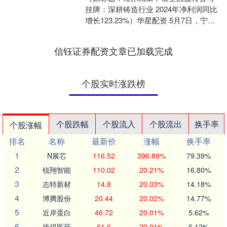
挂牌：深耕铸造行业 2024年净利润同比
增长123.23%）华星配资 5月7日，宁夏
维尔精工股份有限公司（简称“维尔精
工”）申....
信钰证券配资文章已加载完成
个股实时涨跌榜
个股跌幅
个股流入
个股流出
换手率
个股涨幅
排名
名称
最新价
涨幅
换手率
1
N展芯
116.52
396.89%
79.39%
2
锐翔智能
110.02
20.21%
16.80%
3
志特新材
14.8
20.03%
14.18%
4
博腾股份
20.44
20.02%
14.77%
5
近岸蛋白
46.72
20.01%
5.62%
6
毕得医药
61.6
20.01%
6.12%