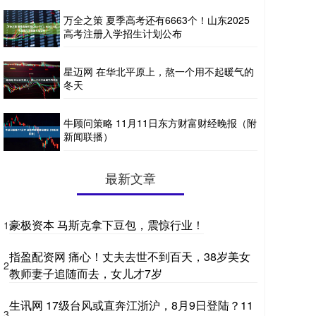
万全之策 夏季高考还有6663个！山东2025
高考注册入学招生计划公布
星迈网 在华北平原上，熬一个用不起暖气的
冬天
牛顾问策略 11月11日东方财富财经晚报（附
新闻联播）
最新文章
豪极资本 马斯克拿下豆包，震惊行业！
1
指盈配资网 痛心！丈夫去世不到百天，38岁美女
2
教师妻子追随而去，女儿才7岁
生讯网 17级台风或直奔江浙沪，8月9日登陆？11
3