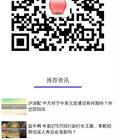
推荐资讯
泸深配 中方对于中美元首通话有何期待？外
交部回应
益牛网 年薪275万招行副行长王颖，掌舵招
商信诺人寿后会涨薪吗？