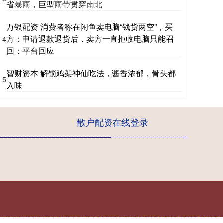
省暴雨，巨型雨带贯穿南北
万银配资 消费者称在闲鱼卖电脑“钱货两空”，买
方：申请退款退货后，卖方一直拒收电脑只能召
4
回；平台回应
智财资本 解锁鸡架神仙吃法，酱香浓郁，骨头都
5
入味
散户配资在线登录