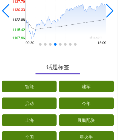
话题标签
智能
建军
启动
今年
上海
展鹏配资
全国
星火牛