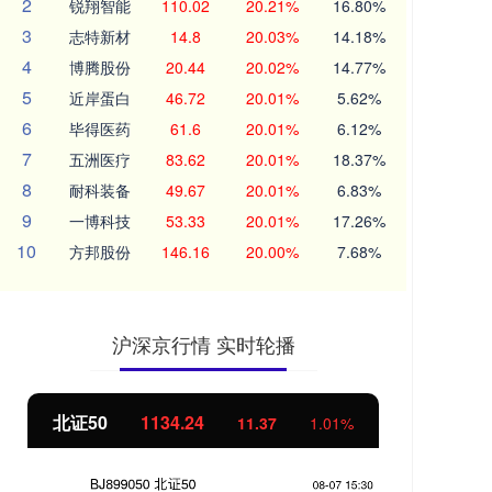
2
锐翔智能
110.02
20.21%
16.80%
3
志特新材
14.8
20.03%
14.18%
4
博腾股份
20.44
20.02%
14.77%
5
近岸蛋白
46.72
20.01%
5.62%
6
毕得医药
61.6
20.01%
6.12%
7
五洲医疗
83.62
20.01%
18.37%
8
耐科装备
49.67
20.01%
6.83%
9
一博科技
53.33
20.01%
17.26%
10
方邦股份
146.16
20.00%
7.68%
沪深京行情 实时轮播
北证50
1134.24
创
11.37
1.01%