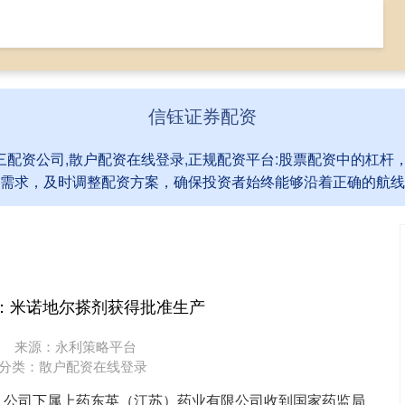
资
配资炒股公司
全国前三配资公司
散户配资在线登录
信钰证券配资
三配资公司,散户配资在线登录,正规配资平台:股票配资中的杠
需求，及时调整配资方案，确保投资者始终能够沿着正确的航线
药：米诺地尔搽剂获得批准生产
1
来源：永利策略平台
分类：
散户配资在线登录
，公司下属上药东英（江苏）药业有限公司收到国家药监局