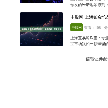
颁发的米诺地尔搽剂
早由强生公司开发，2..
中股网 上海铂金
中股网
查看：
198
分
上海宝易埠珠宝：专
宝市场犹如一颗璀璨
品以其稀有、纯净和坚..
信钰证券配
深证成指
14311.01
.68
1.02%
200.89
1