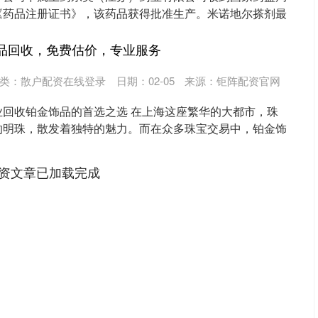
《药品注册证书》，该药品获得批准生产。米诺地尔搽剂最
..
饰品回收，免费估价，专业服务
类：
散户配资在线登录
日期：02-05
来源：钜阵配资官网
业回收铂金饰品的首选之选 在上海这座繁华的大都市，珠
的明珠，散发着独特的魅力。而在众多珠宝交易中，铂金饰
..
资文章已加载完成
沪深300
4694.44
.42%
43.13
0.93%