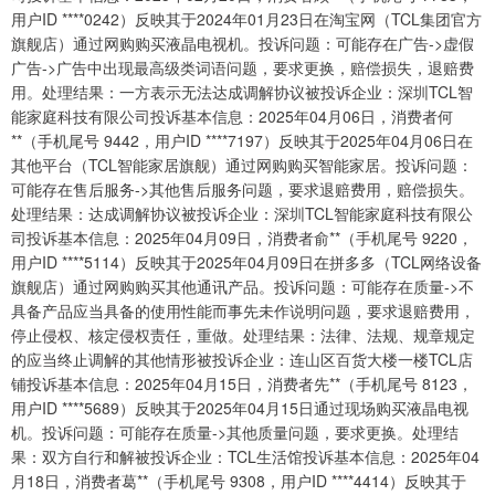
用户ID ****0242）反映其于2024年01月23日在淘宝网（TCL集团官方
旗舰店）通过网购购买液晶电视机。投诉问题：可能存在广告->虚假
广告->广告中出现最高级类词语问题，要求更换，赔偿损失，退赔费
用。处理结果：一方表示无法达成调解协议被投诉企业：深圳TCL智
能家庭科技有限公司投诉基本信息：2025年04月06日，消费者何
**（手机尾号 9442，用户ID ****7197）反映其于2025年04月06日在
其他平台（TCL智能家居旗舰）通过网购购买智能家居。投诉问题：
可能存在售后服务->其他售后服务问题，要求退赔费用，赔偿损失。
处理结果：达成调解协议被投诉企业：深圳TCL智能家庭科技有限公
司投诉基本信息：2025年04月09日，消费者俞**（手机尾号 9220，
用户ID ****5114）反映其于2025年04月09日在拼多多（TCL网络设备
旗舰店）通过网购购买其他通讯产品。投诉问题：可能存在质量->不
具备产品应当具备的使用性能而事先未作说明问题，要求退赔费用，
停止侵权、核定侵权责任，重做。处理结果：法律、法规、规章规定
的应当终止调解的其他情形被投诉企业：连山区百货大楼一楼TCL店
铺投诉基本信息：2025年04月15日，消费者先**（手机尾号 8123，
用户ID ****5689）反映其于2025年04月15日通过现场购买液晶电视
机。投诉问题：可能存在质量->其他质量问题，要求更换。处理结
果：双方自行和解被投诉企业：TCL生活馆投诉基本信息：2025年04
月18日，消费者葛**（手机尾号 9308，用户ID ****4414）反映其于