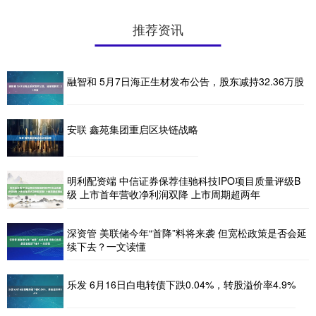
推荐资讯
融智和 5月7日海正生材发布公告，股东减持32.36万股
安联 鑫苑集团重启区块链战略
明利配资端 中信证券保荐佳驰科技IPO项目质量评级B
级 上市首年营收净利润双降 上市周期超两年
深资管 美联储今年“首降”料将来袭 但宽松政策是否会延
续下去？一文读懂
乐发 6月16日白电转债下跌0.04%，转股溢价率4.9%