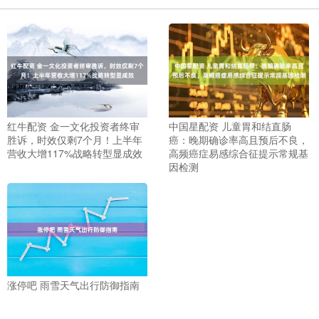
红牛配资 金一文化投资者终审
中国星配资 儿童胃和结直肠
胜诉，时效仅剩7个月！上半年
癌：晚期确诊率高且预后不良，
营收大增117%战略转型显成效
高频癌症易感综合征提示常规基
因检测
涨停吧 雨雪天气出行防御指南