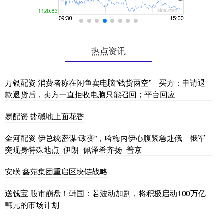
热点资讯
万银配资 消费者称在闲鱼卖电脑“钱货两空”，买方：申请退
款退货后，卖方一直拒收电脑只能召回；平台回应
易配资 盐碱地上面花香
金河配资 伊总统密谋“政变”，哈梅内伊心腹紧急赴俄，俄军
突现身特殊地点_伊朗_佩泽希齐扬_普京
安联 鑫苑集团重启区块链战略
送钱宝 股市崩盘！韩国：若波动加剧，将积极启动100万亿
韩元的市场计划