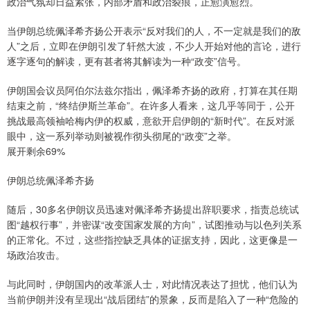
政治气氛却日益紧张，内部矛盾和政治裂痕，正愈演愈烈。
当伊朗总统佩泽希齐扬公开表示“反对我们的人，不一定就是我们的敌
人”之后，立即在伊朗引发了轩然大波，不少人开始对他的言论，进行
逐字逐句的解读，更有甚者将其解读为一种“政变”信号。
伊朗国会议员阿伯尔法兹尔指出，佩泽希齐扬的政府，打算在其任期
结束之前，“终结伊斯兰革命”。在许多人看来，这几乎等同于，公开
挑战最高领袖哈梅内伊的权威，意欲开启伊朗的“新时代”。在反对派
眼中，这一系列举动则被视作彻头彻尾的“政变”之举。
展开剩余69%
伊朗总统佩泽希齐扬
随后，30多名伊朗议员迅速对佩泽希齐扬提出辞职要求，指责总统试
图“越权行事”，并密谋“改变国家发展的方向”，试图推动与以色列关系
的正常化。不过，这些指控缺乏具体的证据支持，因此，这更像是一
场政治攻击。
与此同时，伊朗国内的改革派人士，对此情况表达了担忧，他们认为
当前伊朗并没有呈现出“战后团结”的景象，反而是陷入了一种“危险的