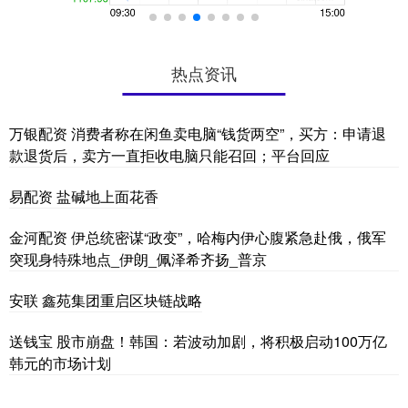
热点资讯
万银配资 消费者称在闲鱼卖电脑“钱货两空”，买方：申请退
款退货后，卖方一直拒收电脑只能召回；平台回应
易配资 盐碱地上面花香
金河配资 伊总统密谋“政变”，哈梅内伊心腹紧急赴俄，俄军
突现身特殊地点_伊朗_佩泽希齐扬_普京
安联 鑫苑集团重启区块链战略
送钱宝 股市崩盘！韩国：若波动加剧，将积极启动100万亿
韩元的市场计划