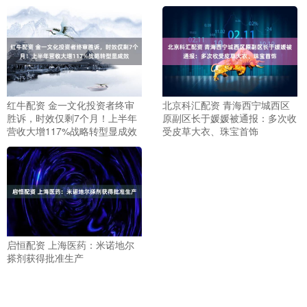
红牛配资 金一文化投资者终审
北京科汇配资 青海西宁城西区
胜诉，时效仅剩7个月！上半年
原副区长于媛媛被通报：多次收
营收大增117%战略转型显成效
受皮草大衣、珠宝首饰
启恒配资 上海医药：米诺地尔
搽剂获得批准生产