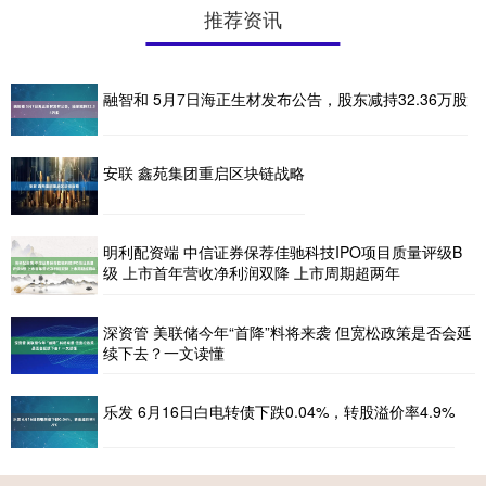
推荐资讯
融智和 5月7日海正生材发布公告，股东减持32.36万股
安联 鑫苑集团重启区块链战略
明利配资端 中信证券保荐佳驰科技IPO项目质量评级B
级 上市首年营收净利润双降 上市周期超两年
深资管 美联储今年“首降”料将来袭 但宽松政策是否会延
续下去？一文读懂
乐发 6月16日白电转债下跌0.04%，转股溢价率4.9%