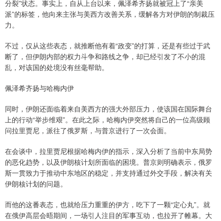
分裂”状态。事实上，自从上台以来，佩泽希齐扬就被冠上了“亲美
派”的标签，他向来主张与美西方改善关系，缓解各方对伊朗的制裁压
力。
不过，仅从这些表态，就推断他有着“政变”的打算，还是有些过于武
断了，但伊朗内部的权力斗争和路线之争，却已经引发了不小的混
乱，对该国的处境没有丝毫帮助。
佩泽希齐扬与哈梅内伊
同时，伊朗还面临着来自美西方的强大外部压力，使该国在国际舞台
上的行动“举步维艰”。在此之际，哈梅内伊突然将自己的一位高级顾
问拉里贾尼，派往了俄罗斯，与普京进行了一次会面。
在会谈中，拉里贾尼根据哈梅内伊的指示，深入分析了当前中东局势
的恶化趋势，以及伊朗核计划所面临的困境。普京则明确表示，俄罗
斯一贯致力于推动中东地区的稳定，并支持通过外交手段，解决有关
伊朗核计划的问题。
而他的这番表态，也就给压力重重的伊方，吃下了一颗“定心丸”。就
在俄伊高层会晤期间，一场引人注目的军事互动，也拉开了帷幕。大