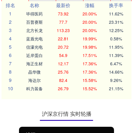
排名
名称
最新价
涨幅
换手率
1
毕得医药
73.92
20.00%
11.62%
2
百普赛斯
77.7
20.00%
23.31%
3
北方长龙
113.23
20.00%
12.25%
4
蓝盾光电
22.81
19.99%
0.58%
5
信濠光电
20.72
19.98%
11.95%
6
近岸蛋白
54.9
17.51%
11.39%
7
海正生材
12.17
17.36%
6.47%
8
晶华微
25.76
17.36%
14.66%
9
海达尔
82.4
15.58%
9.26%
10
科力装备
26.79
15.52%
21.15%
沪深京行情 实时轮播