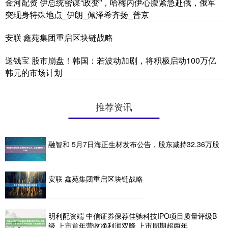
金河配资 伊总统密谋“政变”，哈梅内伊心腹紧急赴俄，俄军
突现身特殊地点_伊朗_佩泽希齐扬_普京
安联 鑫苑集团重启区块链战略
送钱宝 股市崩盘！韩国：若波动加剧，将积极启动100万亿
韩元的市场计划
推荐资讯
融智和 5月7日海正生材发布公告，股东减持32.36万股
安联 鑫苑集团重启区块链战略
明利配资端 中信证券保荐佳驰科技IPO项目质量评级B
级 上市首年营收净利润双降 上市周期超两年