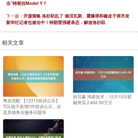
击”特斯拉Model Y？
下一篇：
开源策略 洛杉矶乱了 催泪瓦斯、震爆弹和橡皮子弹齐发
新华社记者也被击中！特朗普强硬表态：解放洛杉矶
相关文章
拾贝赢 鸿泉技术：12月12日获
粤友优配 【12315投诉公示】
融资买入402.50万元
TCL电子新增7件投诉公示，涉
及其他售后服务问题等