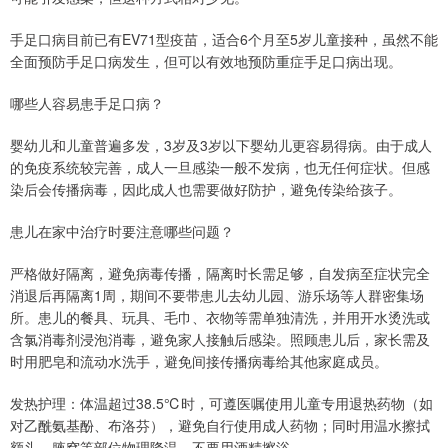
手足口病目前已有EV71型疫苗，适合6个月至5岁儿童接种，虽然不能
全面预防手足口病发生，但可以有效地预防重症手足口病出现。
哪些人容易患手足口病？
婴幼儿和儿童普遍多发，3岁及3岁以下婴幼儿更容易得病。由于成人
的免疫系统较完善，成人一旦感染一般不发病，也无任何症状。但感
染后会传播病毒，因此成人也需要做好防护，避免传染给孩子。
患儿在家中治疗时要注意哪些问题？
严格做好隔离，避免病毒传播，隔离时长需足够，自发病至症状完全
消退后再隔离1周，期间不要带患儿去幼儿园、游乐场等人群密集场
所。患儿的餐具、玩具、毛巾、衣物等需单独清洗，并用开水烫洗或
含氯消毒剂浸泡消毒，避免家人接触后感染。照顾患儿后，家长需及
时用肥皂和流动水洗手，避免间接传播病毒给其他家庭成员。
发热护理：体温超过38.5℃时，可遵医嘱使用儿童专用退热药物（如
对乙酰氨基酚、布洛芬），避免自行使用成人药物；同时用温水擦拭
额头、腋窝等部位物理降温，不要用酒精擦浴。