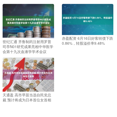
赤盈配资 6月16日好客转债下跌
世纪汇通 齐鲁制药注射用罗普
0.86%，转股溢价率9.48%
司亭N01研究成果亮相中华医学
会第十九次血液学学术会议
天通盈 高市早苗当选自民党总
裁 预计将成为日本首位女首相