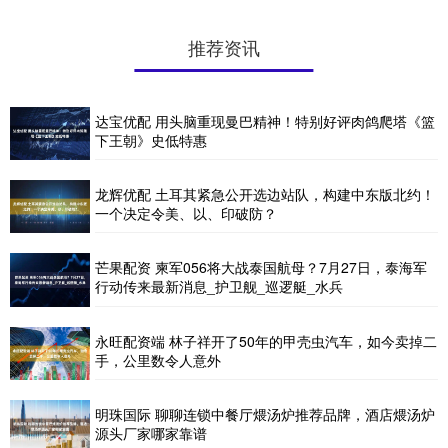
推荐资讯
达宝优配 用头脑重现曼巴精神！特别好评肉鸽爬塔《篮
下王朝》史低特惠
龙辉优配 土耳其紧急公开选边站队，构建中东版北约！
一个决定令美、以、印破防？
芒果配资 柬军056将大战泰国航母？7月27日，泰海军
行动传来最新消息_护卫舰_巡逻艇_水兵
永旺配资端 林子祥开了50年的甲壳虫汽车，如今卖掉二
手，公里数令人意外
明珠国际 聊聊连锁中餐厅煨汤炉推荐品牌，酒店煨汤炉
源头厂家哪家靠谱