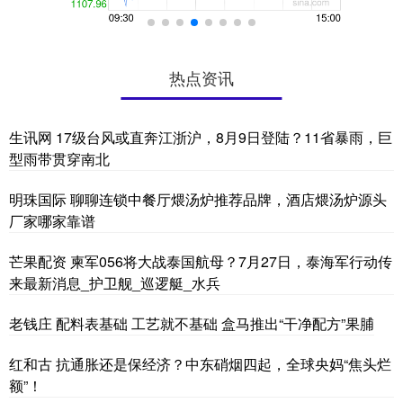
热点资讯
生讯网 17级台风或直奔江浙沪，8月9日登陆？11省暴雨，巨
型雨带贯穿南北
明珠国际 聊聊连锁中餐厅煨汤炉推荐品牌，酒店煨汤炉源头
厂家哪家靠谱
芒果配资 柬军056将大战泰国航母？7月27日，泰海军行动传
来最新消息_护卫舰_巡逻艇_水兵
老钱庄 配料表基础 工艺就不基础 盒马推出“干净配方”果脯
红和古 抗通胀还是保经济？中东硝烟四起，全球央妈“焦头烂
额”！