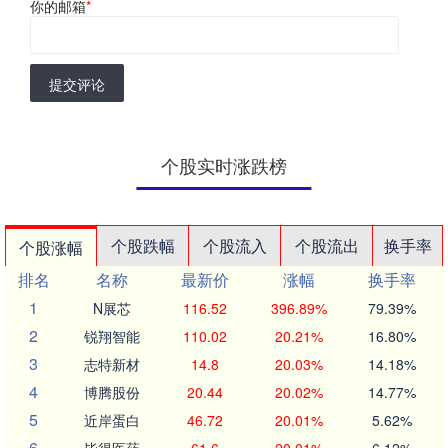
你的邮箱
*
提交评论
个股实时涨跌榜
个股跌幅
个股流入
个股流出
换手率
个股涨幅
排名
名称
最新价
涨幅
换手率
1
N展芯
116.52
396.89%
79.39%
2
锐翔智能
110.02
20.21%
16.80%
3
志特新材
14.8
20.03%
14.18%
4
博腾股份
20.44
20.02%
14.77%
5
近岸蛋白
46.72
20.01%
5.62%
6
毕得医药
61.6
20.01%
6.12%