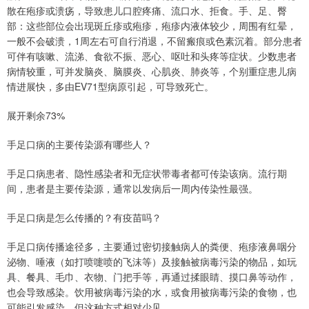
散在疱疹或溃疡，导致患儿口腔疼痛、流口水、拒食。手、足、臀
部：这些部位会出现斑丘疹或疱疹，疱疹内液体较少，周围有红晕，
一般不会破溃，1周左右可自行消退，不留瘢痕或色素沉着。部分患者
可伴有咳嗽、流涕、食欲不振、恶心、呕吐和头疼等症状。少数患者
病情较重，可并发脑炎、脑膜炎、心肌炎、肺炎等，个别重症患儿病
情进展快，多由EV71型病原引起，可导致死亡。
展开剩余73%
手足口病的主要传染源有哪些人？
手足口病患者、隐性感染者和无症状带毒者都可传染该病。流行期
间，患者是主要传染源，通常以发病后一周内传染性最强。
手足口病是怎么传播的？有疫苗吗？
手足口病传播途径多，主要通过密切接触病人的粪便、疱疹液鼻咽分
泌物、唾液（如打喷嚏喷的飞沫等）及接触被病毒污染的物品，如玩
具、餐具、毛巾、衣物、门把手等，再通过揉眼睛、摸口鼻等动作，
也会导致感染。饮用被病毒污染的水，或食用被病毒污染的食物，也
可能引发感染，但这种方式相对少见。