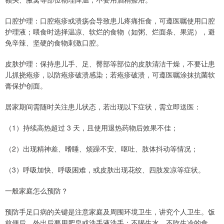
口腔护理：口腔疱疹或溃疡会导致患儿疼痛拒食，可遵医嘱使用口腔
护理液；喂食时选择温凉、软烂的食物（如粥、烂面条、果泥），避
免辛辣、坚硬的食物刺激口腔。
皮肤护理：保持患儿手、足、臀部等部位的皮肤清洁干燥，不要让患
儿抓挠疱疹，以防疱疹破溃感染；若疱疹破溃，可遵医嘱涂抹抗菌软
膏保护创面。
居家期间需随时关注患儿状态，若出现以下症状，需立即送医：
（1）持续高热超过 3 天，且使用退热药物后效果不佳；
（2）出现精神差、嗜睡、烦躁不安、呕吐、肢体抖动等情况；
（3）呼吸加快、呼吸困难，或皮肤出现花纹、四肢发凉等症状。
一般家庭怎么预防？
预防手足口病的关键是注意家庭及周围环境卫生，讲究个人卫生。饭
前便后、外出后要用肥皂或洗手液洗手；不喝生水，不吃生冷的食