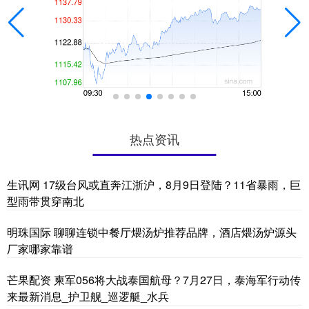
热点资讯
生讯网 17级台风或直奔江浙沪，8月9日登陆？11省暴雨，巨
型雨带贯穿南北
明珠国际 聊聊连锁中餐厅煨汤炉推荐品牌，酒店煨汤炉源头
厂家哪家靠谱
芒果配资 柬军056将大战泰国航母？7月27日，泰海军行动传
来最新消息_护卫舰_巡逻艇_水兵