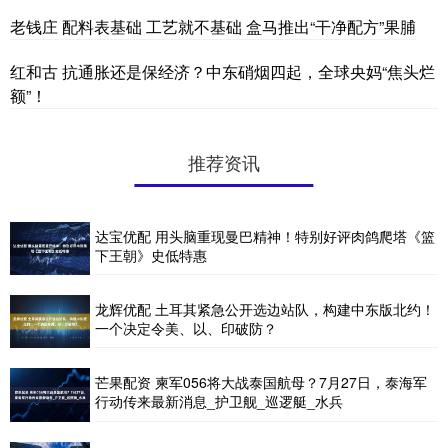
老钱庄 配料表基础 工艺就不基础 盒马推出“干净配方”果脯
红和古 抗通胀还是保经济？中东硝烟四起，全球央妈“焦头烂
额”！
推荐资讯
达宝优配 用头脑重现曼巴精神！特别好评肉鸽爬塔《篮
下王朝》史低特惠
龙辉优配 土耳其紧急公开选边站队，构建中东版北约！
一个决定令美、以、印破防？
芒果配资 柬军056将大战泰国航母？7月27日，泰海军
行动传来最新消息_护卫舰_巡逻艇_水兵