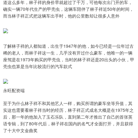
道这么多年，林子祥的身价早就超过了千万，可他每次出门开的车，
确实一辆70年代生产的甲壳虫，这辆车陪伴了林子祥近50年的时间，
而当林子祥正式把这辆车出手时，他的公里数却让很多人意外
了解林子祥的人都知道，出生于1947年的他，如今已经是一位年过古
稀的老人，而林子祥这一生，几乎没有开过什么豪车，他唯一的一辆
座驾是在1973年购买的甲壳虫，当时的林子祥还是20出头的小伙，甲
壳虫也算是当年比较流行的汽车款式
永旺配资端
至于为什么林子祥不和其他艺人一样，购买所谓的豪车坐等升值，其
实这也需要看林子祥当时的经历，林子祥正式成名大概是在1975年之
后，那一年的他加入了玉石乐队，直到第二年才推出了自己的首张英
语专辑，到了80年代后，林子祥在国内的名气才全面打开，并且获得
了十大中文金曲奖