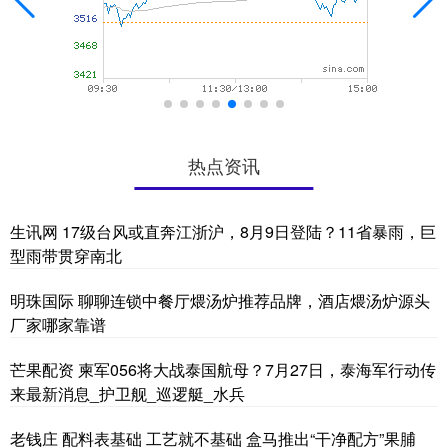
热点资讯
生讯网 17级台风或直奔江浙沪，8月9日登陆？11省暴雨，巨
型雨带贯穿南北
明珠国际 聊聊连锁中餐厅煨汤炉推荐品牌，酒店煨汤炉源头
厂家哪家靠谱
芒果配资 柬军056将大战泰国航母？7月27日，泰海军行动传
来最新消息_护卫舰_巡逻艇_水兵
老钱庄 配料表基础 工艺就不基础 盒马推出“干净配方”果脯