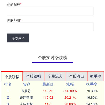
你的昵称
*
你的邮箱
*
提交评论
个股实时涨跌榜
个股跌幅
个股流入
个股流出
换手率
个股涨幅
排名
名称
最新价
涨幅
换手率
1
N展芯
116.52
396.89%
79.39%
2
锐翔智能
110.02
20.21%
16.80%
3
志特新材
14.8
20.03%
14.18%