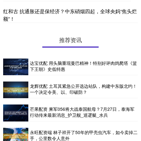
红和古 抗通胀还是保经济？中东硝烟四起，全球央妈“焦头烂
额”！
推荐资讯
达宝优配 用头脑重现曼巴精神！特别好评肉鸽爬塔《篮
下王朝》史低特惠
龙辉优配 土耳其紧急公开选边站队，构建中东版北约！
一个决定令美、以、印破防？
芒果配资 柬军056将大战泰国航母？7月27日，泰海军
行动传来最新消息_护卫舰_巡逻艇_水兵
永旺配资端 林子祥开了50年的甲壳虫汽车，如今卖掉二
手，公里数令人意外