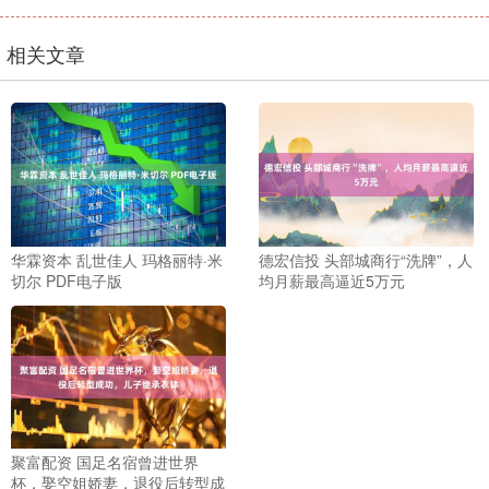
相关文章
华霖资本 乱世佳人 玛格丽特·米
德宏信投 头部城商行“洗牌”，人
切尔 PDF电子版
均月薪最高逼近5万元
聚富配资 国足名宿曾进世界
杯，娶空姐娇妻，退役后转型成